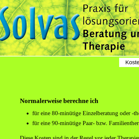
a
Kost
Normalerweise berechne ich
für eine 80-minütige Einzelberatung oder -th
für eine 90-minütige Paar- bzw. Familienthe
Diese Kosten sind in der Regel vor jeder Therapie