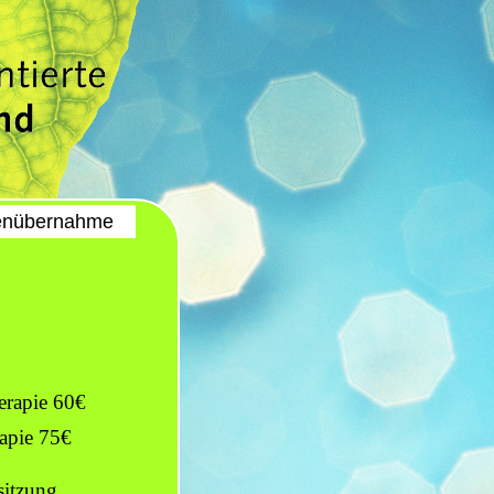
enübernahme
erapie 60€
rapie 75€
sitzung