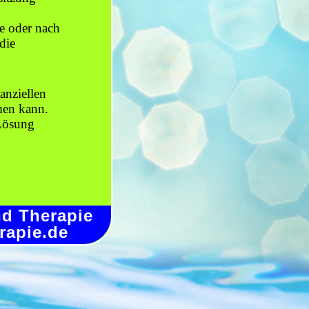
e oder nach
die
anziellen
men kann.
 Lösung
nd Therapie
erapie.de